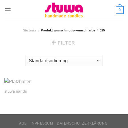
0
Startseite
/
Produkt wunschmotiv-wunschfarbe
/
025
FILTER
stuwa sands
AGB
IMPRESSUM
DATENSCHUTZERKLÄRUNG