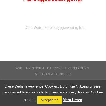
Dein Warenkorb ist gegenwärtig leer.
AGB
IMPRESSUM
DATENSCHUTZERKLÄRUNG
VERTRAG WIDERRUFEN
Copyright 2026 ©
stuwa.de
Diese Website verwendet Cookies. Durch die Nutzung unserer
Services erklären Sie sich damit einverstanden, dass wir Cookies
VERTRAG WIDERRUFEN
setzen.
Mehr Lesen
Akzeptieren