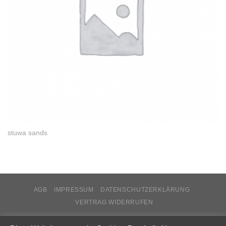
stuwa sands
AGB
IMPRESSUM
DATENSCHUTZERKLÄRUNG
VERTRAG WIDERRUFEN
Copyright 2026 ©
stuwa.de