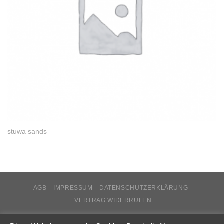
stuwa sands
AGB
IMPRESSUM
DATENSCHUTZERKLÄRUNG
VERTRAG WIDERRUFEN
Copyright 2026 ©
stuwa.de