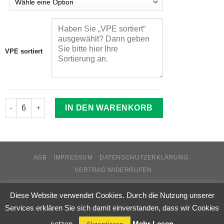
VPE sortiert
IN DEN WARENKORB
AGB
IMPRESSUM
DATENSCHUTZERKLÄRUNG
VERTRAG WIDERRUFEN
Copyright 2026 ©
stuwa.de
Diese Website verwendet Cookies. Durch die Nutzung unserer
Services erklären Sie sich damit einverstanden, dass wir Cookies
VERTRAG WIDERRUFEN
setzen.
Mehr Lesen