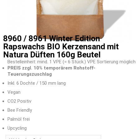
8960 / 8961 Winter Edition
Rapswachs BIO Kerzensand mit
Natura Düften 160g Beutel
Bestelleinheit: mind. 1 VPE (= 6 Stück.) VPE Sortierung möglich
PREIS zzgl. 10% temporärem Rohstoff-
Teuerungszuschlag
Inkl. 6 Dochte / 150 mm lang
Vegan
CO2 Positiv
Bee Friendly
Palmöl frei
Upcycling
Dufttyp