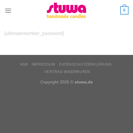
0
[ultimatemember_password]
AGB
IMPRESSUM
DATENSCHUTZERKLÄRUNG
VERTRAG WIDERRUFEN
Copyright 2026 ©
stuwa.de